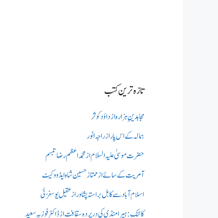
تازہ ترین کتب
مجاہدینِ ہزارہ از داؤد کوثر
ہمالہ کے اس پار از راجہ انور
حضرت موسیٰ علیہ السلام از محمد اعظم رضا تبسم
آمریت کے سائے از ممتاز حسین شاہ ایڈووکیٹ
اسلام آباد سے کابل براستہ پشاور از عقیل یوسفزئی
کالنک: ہیرا منڈی کی در پردہ سقافت از ڈاکٹر فوزیہ سعید