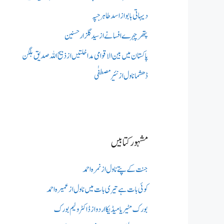
دیہاتی بابو از اسد طاہر جپہ
پتھر چہرے افسانے از سید گلزار حسنین
پاکستان میں بین الاقوامی مداخلتیں از ذبیح اللہ صدیق بلگن
ڈھشما ناول از نئیر مصطفٰی
مشہور کتابیں
جنت کے پتے ناول از نمرہ احمد
کوئی بات ہے تیری بات میں ناول از عمیرہ احمد
بورک مٹیریا میڈیکااردو از ڈاکٹر ولیم بورک