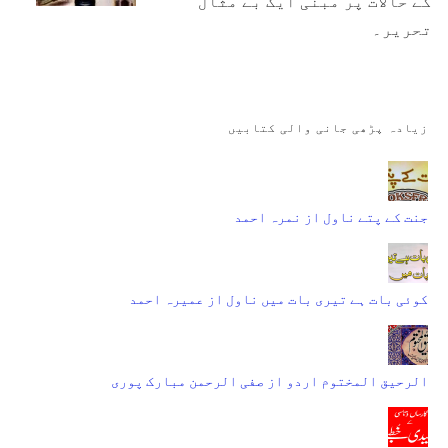
کے حالات پر مبنی ایک بے مثال
تحریر۔
زیادہ پڑھی جانی والی کتابیں
جنت کے پتے ناول از نمرہ احمد
کوئی بات ہے تیری بات میں ناول از عمیرہ احمد
الرحیق المختوم اردو از صفی الرحمن مبارک پوری