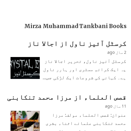
Mirza Muhammad Tankbani Books
کرسٹل آئیز ناول از اجالا ناز
2 سال ago
کرسٹل آئیز ناول، تحریر اجالا ناز
یہ ایک کرائم مسٹری اور ہارر ناول
ہے۔ کہانی کی شروعات ایک لڑکی جس…
قصص العلماء از مرزا محمد تنکابنی
11 سال ago
عنوان: قصص العلماء مولف: مرزا
محمد تنکابنی علمائے اثناء بشری