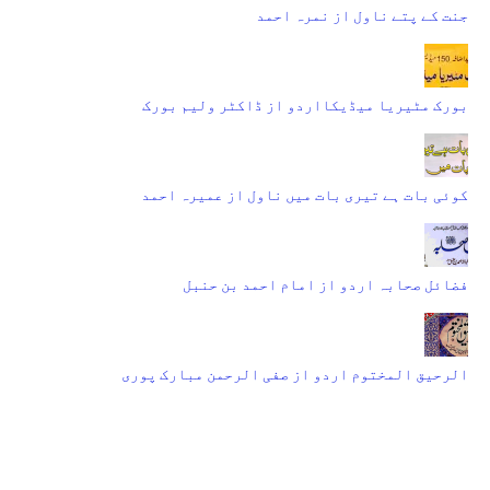
جنت کے پتے ناول از نمرہ احمد
بورک مٹیریا میڈیکااردو از ڈاکٹر ولیم بورک
کوئی بات ہے تیری بات میں ناول از عمیرہ احمد
فضائل صحابہ اردو از امام احمد بن حنبل
الرحیق المختوم اردو از صفی الرحمن مبارک پوری