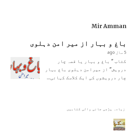
Mir Amman
باغ و بہار از میر امن دہلوی
5 سال ago
کتاب " باغ و بہار یا قصہ چار
درویش" از میرامن دہلوی باغ بہار
چار درویشوں کی ایک کلاسک کہانی…
زیادہ پڑھی جانی والی کتابیں