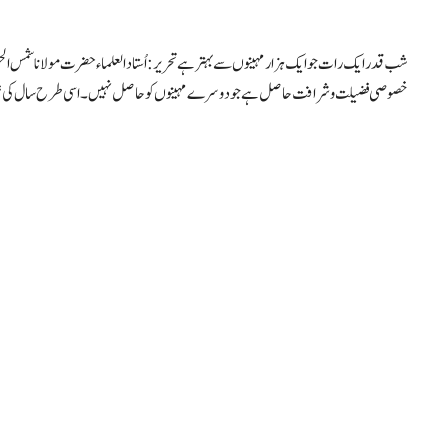
شب قدر ایک رات جو ایک ہزار مہینوں سے بہتر ہے تحریر: اُستاد العلماء حضرت مولانا ش
خصوصی فضیلت و شرافت حاصل ہے جو دوسرے مہینوں کو حاصل نہیں۔ اسی طرح سال کی تم