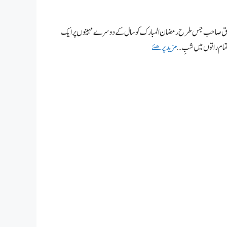
مس الحق صاحب جس طرح رمضان المبارک کو سال کے دوسرے مہینوں پر ایک
ام راتوں میں شبِ …
مزید پرھئے