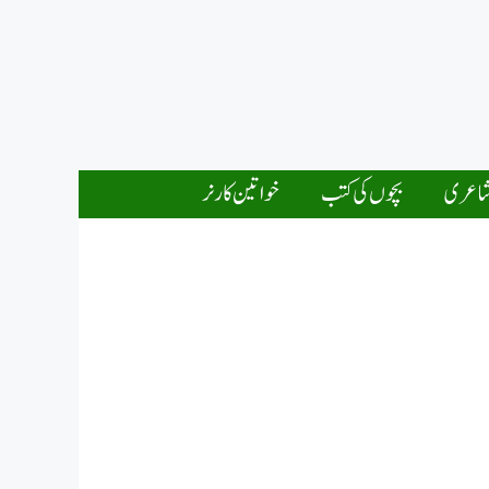
اعری
بچوں کی کتب
خواتین کارنر