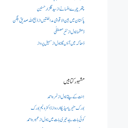
پتھر چہرے افسانے از سید گلزار حسنین
پاکستان میں بین الاقوامی مداخلتیں از ذبیح اللہ صدیق بلگن
ڈھشما ناول از نئیر مصطفٰی
ڈھاکہ میں آؤں گا ناول از سہیل پرواز
مشہور کتابیں
جنت کے پتے ناول از نمرہ احمد
بورک مٹیریا میڈیکااردو از ڈاکٹر ولیم بورک
کوئی بات ہے تیری بات میں ناول از عمیرہ احمد