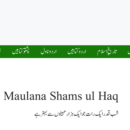
ں
تاریخِ اسلام
اردو کتابیں
اردو ناول
پشتو کتابیں
ش
Maulana Shams ul Haq
شب قدر ایک رات جو ایک ہزار مہینوں سے بہتر ہے