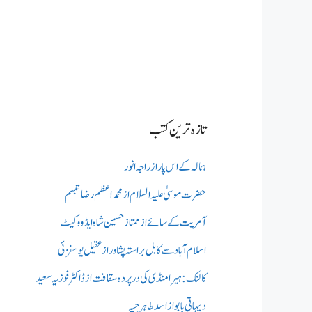
تازہ ترین کتب
ہمالہ کے اس پار از راجہ انور
حضرت موسیٰ علیہ السلام از محمد اعظم رضا تبسم
آمریت کے سائے از ممتاز حسین شاہ ایڈووکیٹ
اسلام آباد سے کابل براستہ پشاور از عقیل یوسفزئی
کالنک: ہیرا منڈی کی در پردہ سقافت از ڈاکٹر فوزیہ سعید
دیہاتی بابو از اسد طاہر جپہ