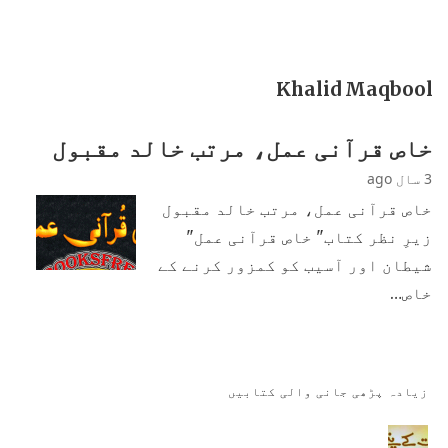
Khalid Maqbool
خاص قرآنی عمل، مرتب خالد مقبول
3 سال ago
خاص قرآنی عمل، مرتب خالد مقبول
زیرِ نظر کتاب" خاص قرآنی عمل"
شیطان اور آسیب کو کمزور کرنے کے
خاص…
زیادہ پڑھی جانی والی کتابیں