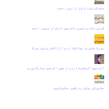
جنت کے پتے ناول از نمرہ احمد
کوئی بات ہے تیری بات میں ناول از عمیرہ احمد
بورک مٹیریا میڈیکااردو از ڈاکٹر ولیم بورک
الرحیق المختوم اردو از صفی الرحمن مبارک پوری
مشرق کی بیٹی بے نظیر بھٹو شہید