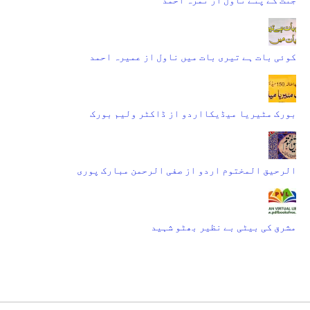
کوئی بات ہے تیری بات میں ناول از عمیرہ احمد
بورک مٹیریا میڈیکااردو از ڈاکٹر ولیم بورک
الرحیق المختوم اردو از صفی الرحمن مبارک پوری
مشرق کی بیٹی بے نظیر بھٹو شہید