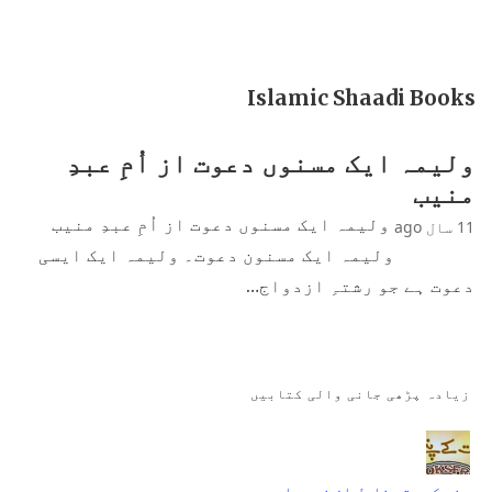
Islamic Shaadi Books
ولیمہ ایک مسنوں دعوت از اُمِ عبدِ
منیب
ولیمہ ایک مسنوں دعوت از اُمِ عبدِ منیب
11 سال ago
ولیمہ ایک مسنون دعوت۔ ولیمہ ایک ایسی
دعوت ہے جو رشتہِ ازدواج…
زیادہ پڑھی جانی والی کتابیں
جنت کے پتے ناول از نمرہ احمد