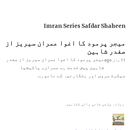
Imran Series Safdar Shaheen
میجر پرمود کا اغوا عمران سیریز از
صفدر شاہین
میجر پرمود کا اغوا عمران سیریز از صفدر
11 سال ago
شاہین پیش خدمت ہے عمران، پاکیشیا
سیکرٹ سروس اور بلگارنیہ کے نامور…
زیادہ پڑھی جانی والی کتابیں
جنت کے پتے ناول از نمرہ احمد