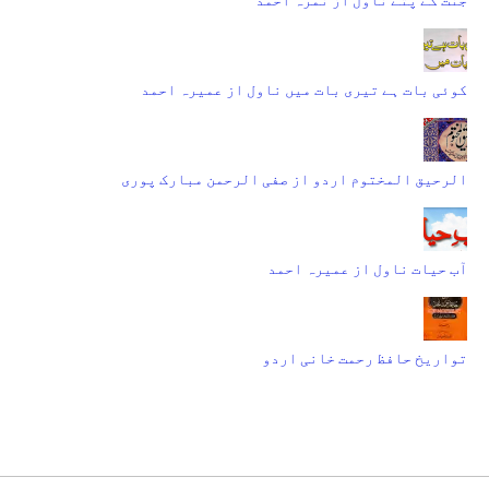
کوئی بات ہے تیری بات میں ناول از عمیرہ احمد
الرحیق المختوم اردو از صفی الرحمن مبارک پوری
آب حیات ناول از عمیرہ احمد
تواریخ حافظ رحمت خانی اردو