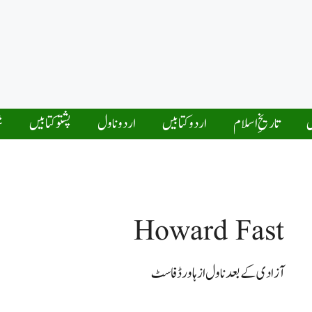
ں
تاریخِ اسلام
اردو کتابیں
اردو ناول
پشتو کتابیں
ش
Howard Fast
آزادی کے بعد ناول از ہاورڈ فاسٹ