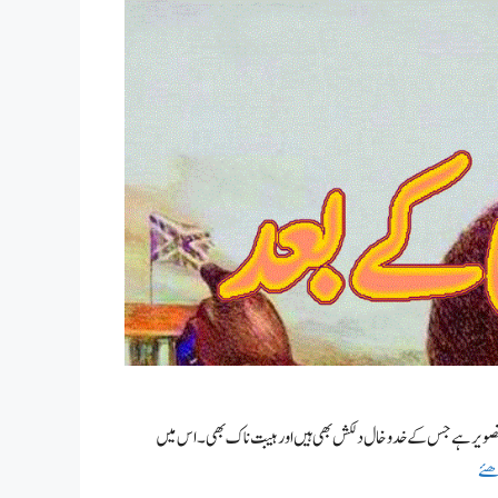
سی تصویر ہے جس کے خدوخال دلکش بھی ہیں اور ہیبت ناک بھی۔ اس میں
ھئے