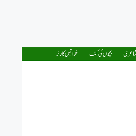
اعری
بچوں کی کتب
خواتین کارنر