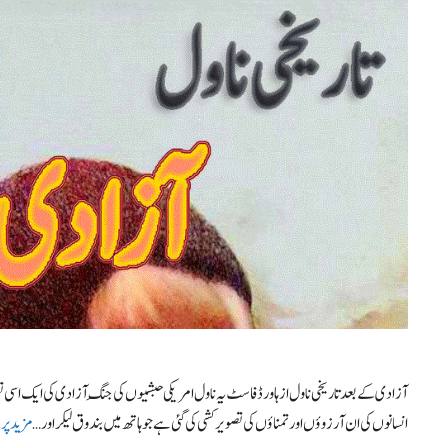
آزادی کے بعد تاریخی ناول از ہاورڈ فاسٹ یہ ناول امریکی حبشیوں کی جنگِ آزادی کی ایک ا
انسانوں کی ان آرزوؤں اور تمناؤں کی تصویر کشی کی گئی ہے جو ہاتھ میں بندوق لیکر اور …
مزید پر