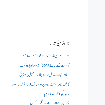
تازہ ترین کتب
حضرت موسیٰ علیہ السلام از محمد اعظم رضا تبسم
آمریت کے سائے از ممتاز حسین شاہ ایڈووکیٹ
اسلام آباد سے کابل براستہ پشاور از عقیل یوسفزئی
کالنک: ہیرا منڈی کی در پردہ سقافت از ڈاکٹر فوزیہ سعید
دیہاتی بابو از اسد طاہر جپہ
پتھر چہرے افسانے از سید گلزار حسنین