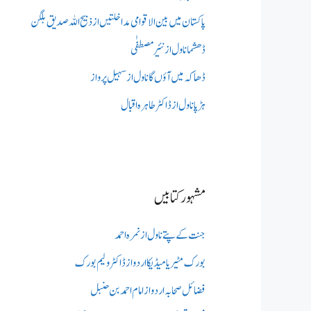
پاکستان میں بین الاقوامی مداخلتیں از ذبیح اللہ صدیق بلگن
ڈھشما ناول از نئیر مصطفٰی
ڈھاکہ میں آؤں گا ناول از سہیل پرواز
ہڑپا ناول از ڈاکٹر طاہرہ اقبال
مشہور کتابیں
جنت کے پتے ناول از نمرہ احمد
بورک مٹیریا میڈیکااردو از ڈاکٹر ولیم بورک
فضائل صحابہ اردو از امام احمد بن حنبل