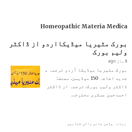
Homeopathic Materia Medica
بورک مٹیریا میڈیکااردو از ڈاکٹر
ولیم بورک
8 سال ago
بورک مٹیریا میڈیکا اُردو ترجمہ ،
جدید اضافہ 150 میڈیسن. مصنف:
ڈاکٹر ولیم بورک. ترجمہ از ڈاکٹر
احمدحسن عسکری محترم…
زیادہ پڑھی جانی والی کتابیں