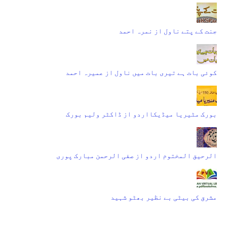
جنت کے پتے ناول از نمرہ احمد
کوئی بات ہے تیری بات میں ناول از عمیرہ احمد
بورک مٹیریا میڈیکااردو از ڈاکٹر ولیم بورک
الرحیق المختوم اردو از صفی الرحمن مبارک پوری
مشرق کی بیٹی بے نظیر بھٹو شہید