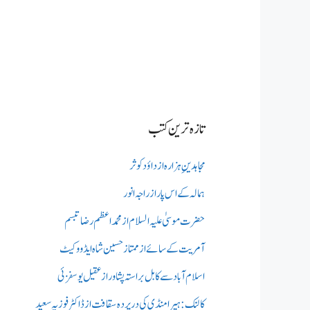
تازہ ترین کتب
مجاہدینِ ہزارہ از داؤد کوثر
ہمالہ کے اس پار از راجہ انور
حضرت موسیٰ علیہ السلام از محمد اعظم رضا تبسم
آمریت کے سائے از ممتاز حسین شاہ ایڈووکیٹ
اسلام آباد سے کابل براستہ پشاور از عقیل یوسفزئی
کالنک: ہیرا منڈی کی در پردہ سقافت از ڈاکٹر فوزیہ سعید