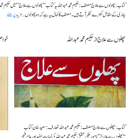
کتاب: پھولوں سے علاج مصنف: حکیم محمد عبد اللہ یہ کتاب ” پھولوں سے علاج” میں حکیم محمد ع
بیماری کے مقابل کھڑے نظر آتے ہیں۔ مصنف کا کمال یہ ہے کہ وہ پھولوں …
مزید پرھئے
پھلوں‌سے علاج از حکیم محمد عبداللہ
خواصِ
کتاب: پھلوں سے علاج مصنف: حکیم محمد عبداللہ تعارف: سعیدخان کتاب
“پھلوں سے علاج” نامور طبی محقق حکیم محمد عبداللہ کی نہایت مفید اور عام فہم