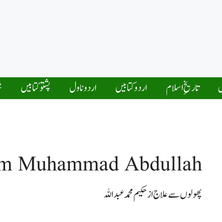
ں
تاریخِ اسلام
اردو کتابیں
اردو ناول
پشتو کتابیں
ش
m Muhammad Abdullah
پھولوں سے علاج از حکیم محمد عبد اللہ