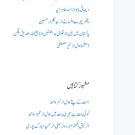
دیہاتی بابو از اسد طاہر جپہ
پتھر چہرے افسانے از سید گلزار حسنین
پاکستان میں بین الاقوامی مداخلتیں از ذبیح اللہ صدیق بلگن
ڈھشما ناول از نئیر مصطفٰی
مشہور کتابیں
جنت کے پتے ناول از نمرہ احمد
کوئی بات ہے تیری بات میں ناول از عمیرہ احمد
الرحیق المختوم اردو از صفی الرحمن مبارک پوری