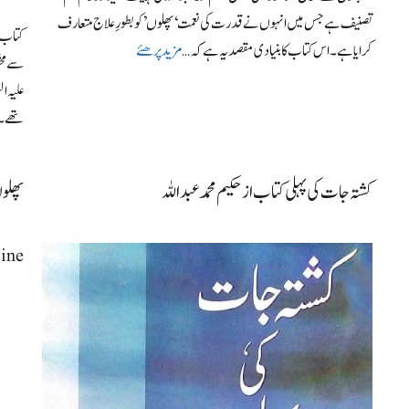
تصنیف ہے جس میں انہوں نے قدرت کی نعمت ‘پھلوں’ کو بطورِ علاج متعارف
کتاب ”
کرایا ہے۔ اس کتاب کا بنیادی مقصد یہ ہے کہ …
مزید پرھئے
سے مخت
علیہ ا
تھے۔ ف
کشتہ جات کی پہلی کتاب از حکیم محمدعبداللہ
پھلوں
line