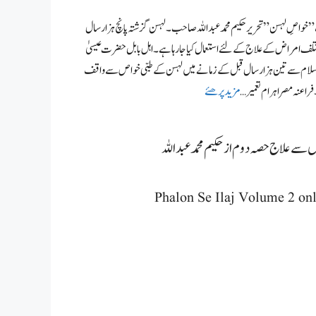
 خواصِ لہسن” تحریر حکیم محمد عبداللہ صاحب۔ لہسن گزشتہ پانچ ہزار سال
لف امراض کے علاج کے لئے استعمال کیا جارہا ہے۔ اہل بابل حضرت عیسیٰ
لسلام سے تین ہزار سال قبل کے زمانے میں لہسن کے طبی خواص سے واقف
راعنہ مصر اہرام تعمیر …
مزید پرھئے
 سے علاج حصہ دوم از حکیم محمد عبداللہ
Phalon Se Ilaj Volume 2 on