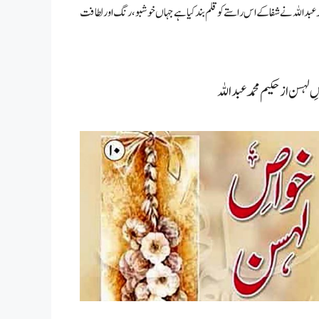
بد اللہ نے شفا کے اس راستے کو قلم بند کیا ہے جہاں خوشبو، رنگ اور لطافت
 لہسن از حکیم محمد عبداللہ