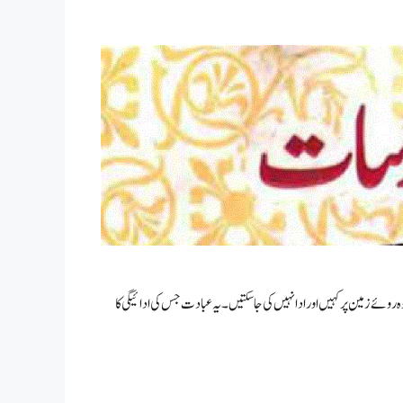
وہ روئے زمین پر کہیں اور ادا نہیں کی جا سکتیں۔ یہ عبادت جس کی ادائیگی کا