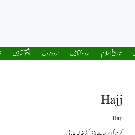
ں
تاریخِ اسلام
اردو کتابیں
اردو ناول
پشتو کتابیں
ش
Hajj
Hajj
کرم کی برسات از ڈاکٹر خالد عاربی