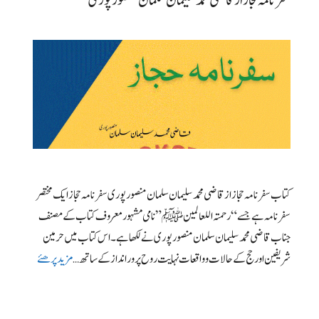
سفرنامہ حجاز از قاضی محمد سلیمان سلمان منصورپوری
کتاب سفرنامہ حجاز از قاضی محمد سلیمان سلمان منصورپوری سفرنامہ حجاز ایک مختصر
سفرنامہ ہے جسے “رحمتہ اللعالمینﷺ” نامی مشہور معروف کتاب کے مصنف
جناب قاضی محمد سلیمان سلمان منصورپوری نے لکھا ہے۔ اس کتاب میں حرمین
شریفین اور حج کے حالات و واقعات نہایت روح پرور انداز کے ساتھ …
مزید پرھئے