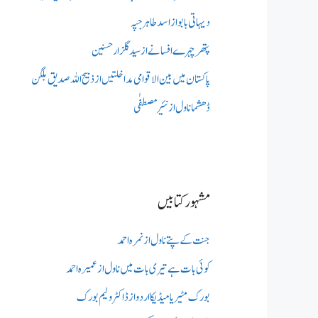
دیہاتی بابو از اسد طاہر جپہ
پتھر چہرے افسانے از سید گلزار حسنین
پاکستان میں بین الاقوامی مداخلتیں از ذبیح اللہ صدیق بلگن
ڈھشما ناول از نئیر مصطفٰی
مشہور کتابیں
جنت کے پتے ناول از نمرہ احمد
کوئی بات ہے تیری بات میں ناول از عمیرہ احمد
بورک مٹیریا میڈیکااردو از ڈاکٹر ولیم بورک