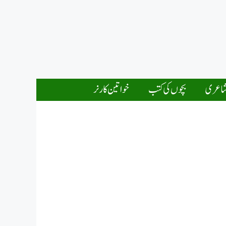
اعری
بچوں کی کتب
خواتین کارنر