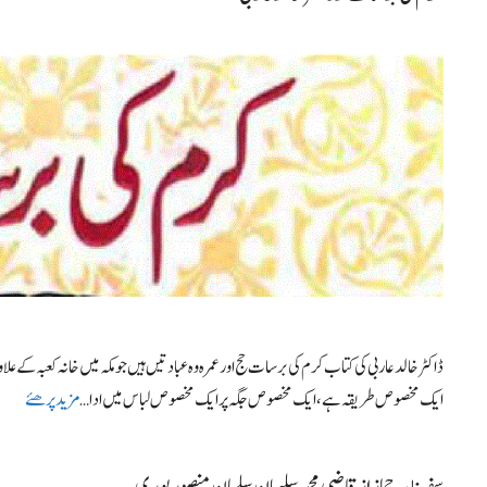
ڈاکٹر خالد عاربی کی کتاب کرم کی برسات حج اور عمرہ وہ عبادتیں ہیں جو مکہ میں خانہ کعبہ کے علا
ایک مخصوص طریقہ ہے، ایک مخصوص جگہ پر ایک مخصوص لباس میں ادا …
مزید پرھئے