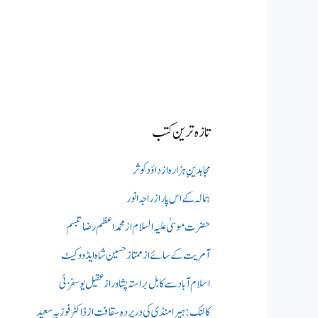
تازہ ترین کتب
مجاہدینِ ہزارہ از داؤد کوثر
ہمالہ کے اس پار از راجہ انور
حضرت موسیٰ علیہ السلام از محمد اعظم رضا تبسم
آمریت کے سائے از ممتاز حسین شاہ ایڈووکیٹ
اسلام آباد سے کابل براستہ پشاور از عقیل یوسفزئی
کالنک: ہیرا منڈی کی در پردہ سقافت از ڈاکٹر فوزیہ سعید