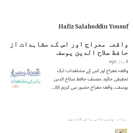
Hafiz Salahuddin Yousuf
واقعہ معراج اور اس کے مشاہدات از
حافظ صلاح الدین یوسف
8 سال ago
واقعہ معراج اور اس کے مشاھدات ایک
تحقیقی جائزہ۔ مصنف حافظ صلاح الدین
یوسف۔ واقعہ معراج حضور نبی کریم ﷺ…
زیادہ پڑھی جانی والی کتابیں