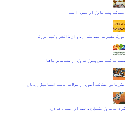
جنت کے پتے ناول از نمرہ احمد
بورک مٹیریا میڈیکااردو از ڈاکٹر ولیم بورک
دست بے طلب میں‌پھول ناول از عفت سحر پاشا
نظریاتی جنگ کے اُصول از مولانا محمد اسماعیل ریحان
گرداب ناول مکمل چھ حصے از اسماء قادری