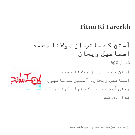
Fitno Ki Tareekh
آستن کے سانپ از مولانا محمد
اسماعیل ریحان
5 سال ago
آستن کے سانپ از مولانا محمد
اسماعیل ریحان۔ آستین کے سانپوں
یعنی اُمتِ مسلمہ کو تباہ کرنے والے
غداروں کے…
زیادہ پڑھی جانی والی کتابیں