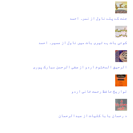
جنت کے پتے ناول از نمرہ احمد
کوئی بات ہے تیری بات میں ناول از عمیرہ احمد
الرحیق المختوم اردو از صفی الرحمن مبارک پوری
تواریخ حافظ رحمت خانی اردو
د رحمان بابا کلیات از عبدالرحمان