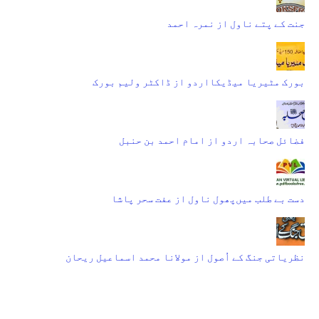
جنت کے پتے ناول از نمرہ احمد
بورک مٹیریا میڈیکااردو از ڈاکٹر ولیم بورک
فضائل صحابہ اردو از امام احمد بن حنبل
دست بے طلب میں‌پھول ناول از عفت سحر پاشا
نظریاتی جنگ کے اُصول از مولانا محمد اسماعیل ریحان