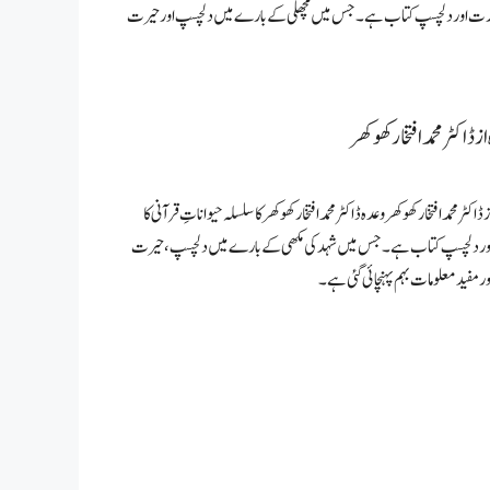
اور خوبصورت اور دلچسپ کتاب ہے۔ جس میں مچھلی کے بارے میں دلچسپ اور حیرت
ز ڈاکٹر محمد افتخار کھوکھر
 ڈاکٹر محمد افتخار کھوکھر وعدہ ڈاکٹر محمد افتخار کھوکھر کا سلسلہ حیواناتِ قرآنی کا
ور دلچسپ کتاب ہے۔ جس میں شہد کی مکھی کے بارے میں دلچسپ، حیرت
اور مفید معلومات بہم پہنچائی گئی ہے۔