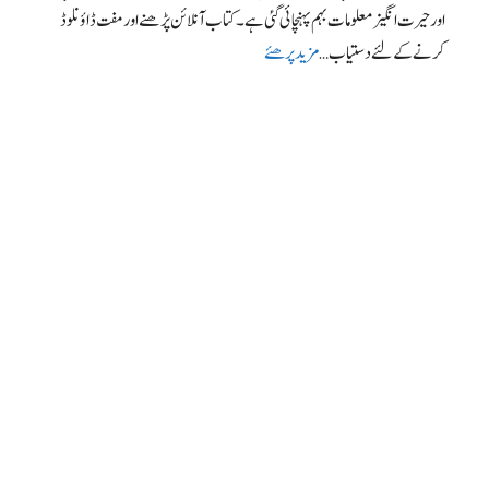
اور حیرت انگیز معلومات بہم پہنچائی گئی ہے۔ کتاب آنلائن پڑھنے اور مفت ڈاؤنلوڈ
کرنے کے لئے دستیاب …
مزید پرھئے