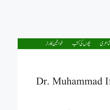
اعری
بچوں کی کتب
خواتین کارنر
Dr. Muhammad If