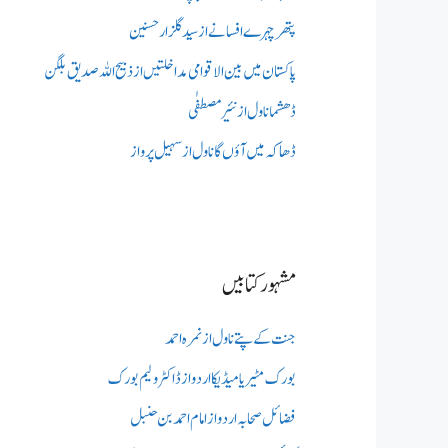
پتھر چہرے افسانے از سید گلزار حسنین
پاکستان میں بین الاقوامی مداخلتیں از ذبیح اللہ صدیق بلگن
ڈھشما ناول از نئیر مصطفٰی
ڈھاکہ میں آؤں گا ناول از سہیل پرواز
مشہور کتابیں
جنت کے پتے ناول از نمرہ احمد
بورک مٹیریا میڈیکااردو از ڈاکٹر ولیم بورک
فضائل صحابہ اردو از امام احمد بن حنبل