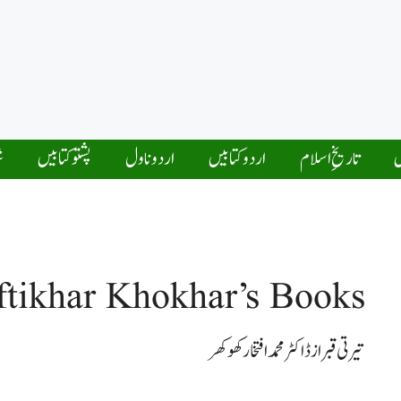
ں
تاریخِ اسلام
اردو کتابیں
اردو ناول
پشتو کتابیں
ش
tikhar Khokhar’s Books
تیرتی قبر از ڈاکٹر محمد افتخارکھوکھر