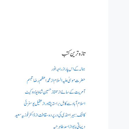
تازہ ترین کتب
ہمالہ کے اس پار از راجہ انور
حضرت موسیٰ علیہ السلام از محمد اعظم رضا تبسم
آمریت کے سائے از ممتاز حسین شاہ ایڈووکیٹ
اسلام آباد سے کابل براستہ پشاور از عقیل یوسفزئی
کالنک: ہیرا منڈی کی در پردہ سقافت از ڈاکٹر فوزیہ سعید
دیہاتی بابو از اسد طاہر جپہ