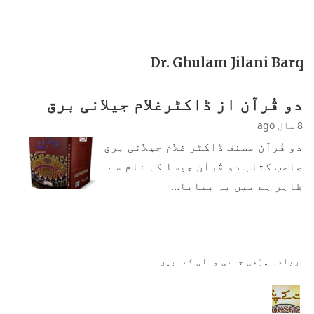
Dr. Ghulam Jilani Barq
دو قُرآن از ڈاکٹرغلام جیلانی برق
8 سال ago
دو قُرآن مصنف ڈاکٹر غلام جیلانی برق
صاحب کتاب دو قُرآن جیسا کہ نام سے
ظاہر ہے میں یہ بتایا…
زیادہ پڑھی جانی والی کتابیں