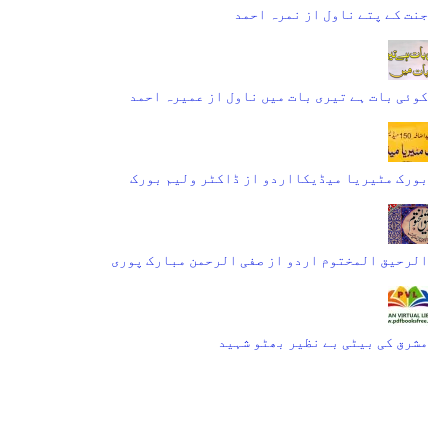
جنت کے پتے ناول از نمرہ احمد
کوئی بات ہے تیری بات میں ناول از عمیرہ احمد
بورک مٹیریا میڈیکااردو از ڈاکٹر ولیم بورک
الرحیق المختوم اردو از صفی الرحمن مبارک پوری
مشرق کی بیٹی بے نظیر بھٹو شہید