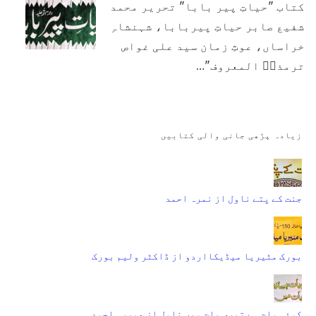
کتاب "حیاتِ پیر بابا" تحریر محمد
شفیع صابر حیاتِ پیربابا، شہنشاہِ
خراساں، عوثِ زمان سید علی غواص
ترمذیؓ المعروف "…
زیادہ پڑھی جانی والی کتابیں
جنت کے پتے ناول از نمرہ احمد
بورک مٹیریا میڈیکااردو از ڈاکٹر ولیم بورک
کوئی بات ہے تیری بات میں ناول از عمیرہ احمد