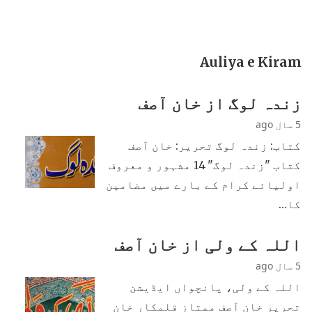
Auliya e Kiram
زندہ لوگ از خان آصف
5 سال ago
کتاب: زندہ لوگ تحریر: خان آصف
کتاب "زندہ لوگ" 14 مشہور و معروف
اولیائے کرام کے بارے میں مضامین
کا…
اللہ کے ولی از خان آصف
5 سال ago
اللہ کے ولی، پانچواں ایڈیشن
تحریر خان آصف ممتاز قلمکار خان