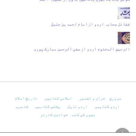
فضائل صحابہ اردو از امام احمد بن حنبل
الرحیق المختوم اردو از صفی الرحمن مبارک پوری
سرورق
قرآن و تفسیر
اسلامی کتابیں
تاریخِ اسلام
اردو کتابیں
اردو ناول
پشتو کتابیں
شاعری
بچوں کی کتب
خواتین کارنر
Pakistan Virtual Library