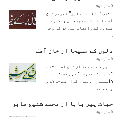
5 سال ago
کتاب "اللہ کے سفیر" تحریر خان
آصف اللہ کے سفیر، اُن برگزیدہ
بندوں کے واقعات ہیں جن کی وجہ
سے…
دلوں کے مسیحا از خان آصف
5 سال ago
دلوں کے مسیحا از خان آصف کتاب
"دلوں کے مسیحا" میں مصنف نے
14مشہور اولیاء کرام کے حالات و
واقعات،…
حیات پیر بابا از محمد شفیع صابر
5 سال ago