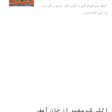
آصف مرحوم کی دلوں کو منور کرنے
والی کتاب…
اللہ کے سفیر از خان آصف