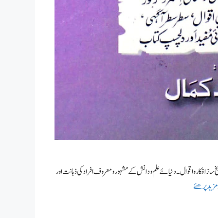
تاریخ ساز افکار و اقوال۔ دنیائے علم و دانش کے مشہور و معروف افراد کی ذہانت اور
مزید پرھئے