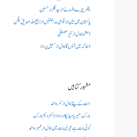
پتھر چہرے افسانے از سید گلزار حسنین
پاکستان میں بین الاقوامی مداخلتیں از ذبیح اللہ صدیق بلگن
ڈھشما ناول از نئیر مصطفٰی
ڈھاکہ میں آؤں گا ناول از سہیل پرواز
مشہور کتابیں
جنت کے پتے ناول از نمرہ احمد
بورک مٹیریا میڈیکااردو از ڈاکٹر ولیم بورک
کوئی بات ہے تیری بات میں ناول از عمیرہ احمد