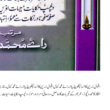
اقوالِ زرین کا انسائیکلوپیڈیا از رائے محمد کمال اقوالِ زرین کا انسائیکلوپیڈیا از رائے محمد کمال۔ 
افکار کا عمدہ نچوڑ، عمر بھر کے تجربات کا حاصل، روحانی اسرار و رموز، دلچسپ حکایات، حیات …