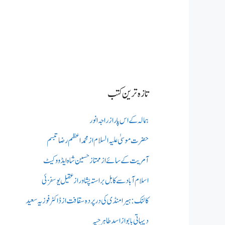
تازہ ترین کتب
ہمالہ کے اس پار از راجہ انور
حضرت موسیٰ علیہ السلام از محمد اعظم رضا تبسم
آمریت کے سائے از ممتاز حسین شاہ ایڈووکیٹ
اسلام آباد سے کابل براستہ پشاور از عقیل یوسفزئی
کالنک: ہیرا منڈی کی در پردہ سقافت از ڈاکٹر فوزیہ سعید
دیہاتی بابو از اسد طاہر جپہ