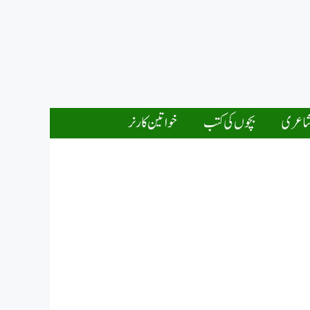
اعری
بچوں کی کتب
خواتین کارنر