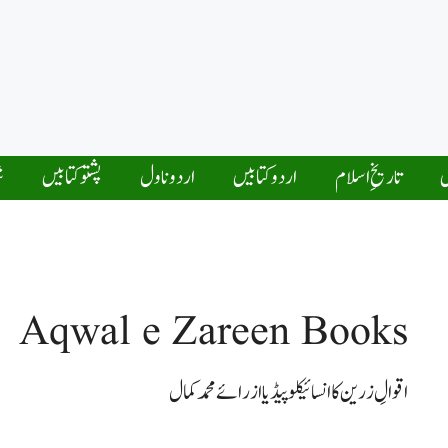
ں
تاریخِ اسلام
اردو کتابیں
اردو ناول
پشتو کتابیں
ش
Aqwal e Zareen Books
اقوالِ زرین کا انسائیکلوپیڈیا از رائے محمد کمال