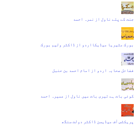
جنت کے پتے ناول از نمرہ احمد
بورک مٹیریا میڈیکااردو از ڈاکٹر ولیم بورک
فضائل صحابہ اردو از امام احمد بن حنبل
کوئی بات ہے تیری بات میں ناول از عمیرہ احمد
پریکٹس آف میڈیسن ڈاکٹر دولت سنگھ