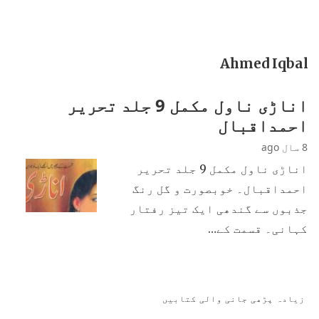
Ahmed Iqbal
اناڑی ناول مکمل 9 جلد تحریر
احمداقبال
8 سال ago
اناڑی ناول مکمل 9 جلد تحریر
احمداقبال۔ خوبصورت و گل رنگ
جذبوں سے گندھی ایک تیز رفتار
کہانی۔ قسمت کے…
زیادہ پڑھی جانی والی کتابیں