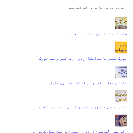
زیادہ پڑھی جانی والی کتابیں
جنت کے پتے ناول از نمرہ احمد
بورک مٹیریا میڈیکااردو از ڈاکٹر ولیم بورک
فضائل صحابہ اردو از امام احمد بن حنبل
کوئی بات ہے تیری بات میں ناول از عمیرہ احمد
الرحیق المختوم اردو از صفی الرحمن مبارک پوری