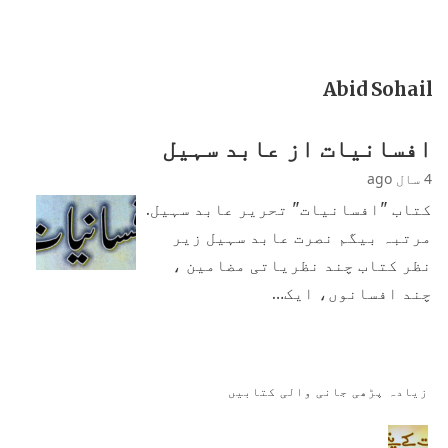
Abid Sohail
افسانیات از عابد سہیل
4 سال ago
کتاب "افسانیات" تحریر عابد سہیل.
مرتبہ بیگم نصرت عابد سہیل زیر
نظر کتاب چند نظریاتی مضامین ،
چند افسانوں، ایک…
زیادہ پڑھی جانی والی کتابیں