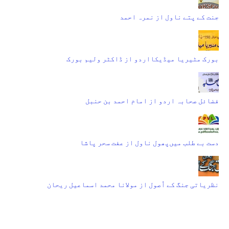
جنت کے پتے ناول از نمرہ احمد
بورک مٹیریا میڈیکااردو از ڈاکٹر ولیم بورک
فضائل صحابہ اردو از امام احمد بن حنبل
دست بے طلب میں‌پھول ناول از عفت سحر پاشا
نظریاتی جنگ کے اُصول از مولانا محمد اسماعیل ریحان