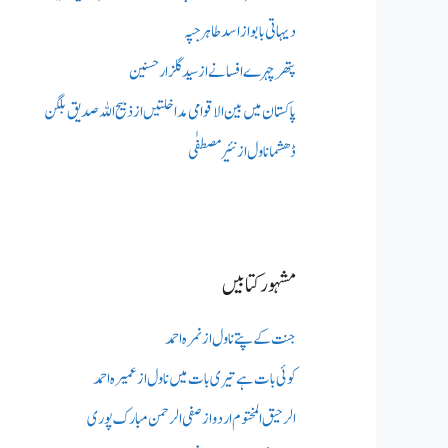
دیہاتی بابو از اسد طاہر جپہ
پتھر چہرے افسانے از سید گلزار حسنین
پاکستان میں بین الاقوامی مداخلتیں از ذبیح اللہ صدیق بلگن
ڈھشما ناول از نئیر مصطفٰی
مشہور کتابیں
جنت کے پتے ناول از نمرہ احمد
کوئی بات ہے تیری بات میں ناول از عمیرہ احمد
الرحیق المختوم اردو از صفی الرحمن مبارک پوری