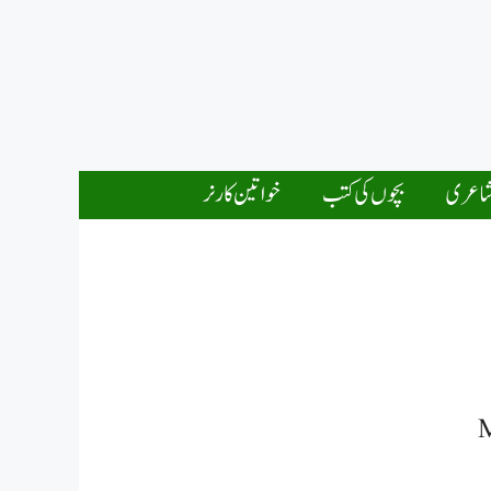
اعری
بچوں کی کتب
خواتین کارنر
M