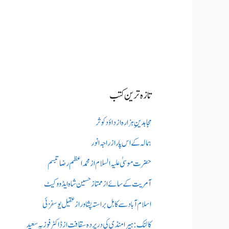
تازہ ترین کتب
مجاہدینِ ہزارہ از داؤد کوثر
ہمالہ کے اس پار از راجہ انور
حضرت موسیٰ علیہ السلام از محمد اعظم رضا تبسم
آمریت کے سائے از ممتاز حسین شاہ ایڈووکیٹ
اسلام آباد سے کابل براستہ پشاور از عقیل یوسفزئی
کالنک: ہیرا منڈی کی در پردہ سقافت از ڈاکٹر فوزیہ سعید