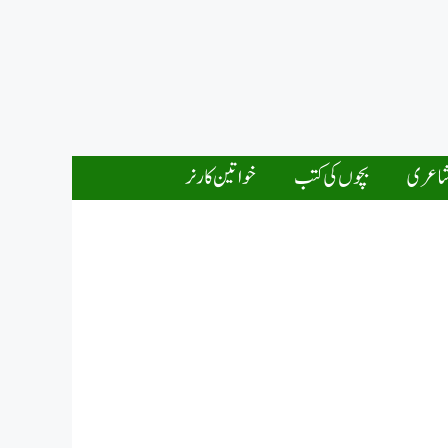
اعری
بچوں کی کتب
خواتین کارنر