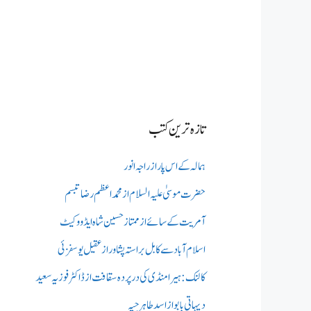
تازہ ترین کتب
ہمالہ کے اس پار از راجہ انور
حضرت موسیٰ علیہ السلام از محمد اعظم رضا تبسم
آمریت کے سائے از ممتاز حسین شاہ ایڈووکیٹ
اسلام آباد سے کابل براستہ پشاور از عقیل یوسفزئی
کالنک: ہیرا منڈی کی در پردہ سقافت از ڈاکٹر فوزیہ سعید
دیہاتی بابو از اسد طاہر جپہ