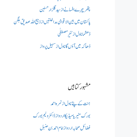
پتھر چہرے افسانے از سید گلزار حسنین
پاکستان میں بین الاقوامی مداخلتیں از ذبیح اللہ صدیق بلگن
ڈھشما ناول از نئیر مصطفٰی
ڈھاکہ میں آؤں گا ناول از سہیل پرواز
مشہور کتابیں
جنت کے پتے ناول از نمرہ احمد
بورک مٹیریا میڈیکااردو از ڈاکٹر ولیم بورک
فضائل صحابہ اردو از امام احمد بن حنبل