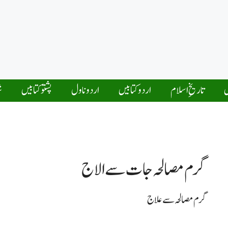
ں
تاریخِ اسلام
اردو کتابیں
اردو ناول
پشتو کتابیں
ش
گرم مصالحہ جات سے الاج
گرم مصالحہ سے علاج