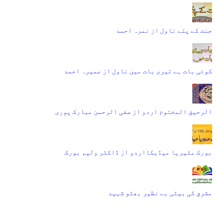
جنت کے پتے ناول از نمرہ احمد
کوئی بات ہے تیری بات میں ناول از عمیرہ احمد
الرحیق المختوم اردو از صفی الرحمن مبارک پوری
بورک مٹیریا میڈیکااردو از ڈاکٹر ولیم بورک
مشرق کی بیٹی بے نظیر بھٹو شہید