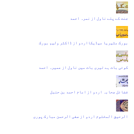
جنت کے پتے ناول از نمرہ احمد
بورک مٹیریا میڈیکااردو از ڈاکٹر ولیم بورک
کوئی بات ہے تیری بات میں ناول از عمیرہ احمد
فضائل صحابہ اردو از امام احمد بن حنبل
الرحیق المختوم اردو از صفی الرحمن مبارک پوری