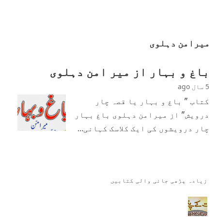
میرامن دہلوی
باغ و بہار از میر امن دہلوی
5 سال ago
کتاب " باغ و بہار یا قصہ چار
درویش" از میرامن دہلوی باغ بہار
چار درویشوں کی ایک کلاسک کہانی…
زیادہ پڑھی جانی والی کتابیں