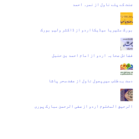
جنت کے پتے ناول از نمرہ احمد
بورک مٹیریا میڈیکااردو از ڈاکٹر ولیم بورک
فضائل صحابہ اردو از امام احمد بن حنبل
دست بے طلب میں‌پھول ناول از عفت سحر پاشا
الرحیق المختوم اردو از صفی الرحمن مبارک پوری