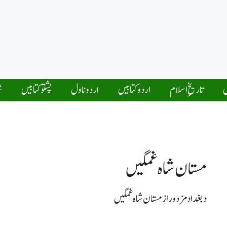
ں
تاریخِ اسلام
اردو کتابیں
اردو ناول
پشتو کتابیں
ش
مستان شاہ غمگین
د بغداد مزدور از مستان شاہ غمگین