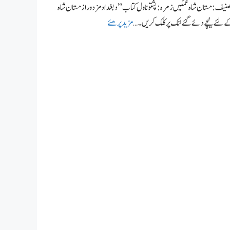
کا نام: د بغداد مزدور تصنیف: مستان شاہ غمگین زمرہ: پشتو ناول کتاب ” د بغداد مزدور از مستان شاہ
ے لئے نیچے دئے گئے لنک پر کلک کریں۔ …
مزید پرھئے