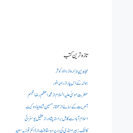
تازہ ترین کتب
مجاہدینِ ہزارہ از داؤد کوثر
ہمالہ کے اس پار از راجہ انور
حضرت موسیٰ علیہ السلام از محمد اعظم رضا تبسم
آمریت کے سائے از ممتاز حسین شاہ ایڈووکیٹ
اسلام آباد سے کابل براستہ پشاور از عقیل یوسفزئی
کالنک: ہیرا منڈی کی در پردہ سقافت از ڈاکٹر فوزیہ سعید