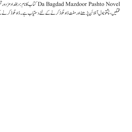
Da Bagdad Mazdoor Pashto Novel کتاب 
غمگین ، پشتو ناول آنلائن پڑھنے اور مفت ڈاونلوڈ کرنے کےلئے دستیاب ہے۔ ڈاونلوڈ کرنے ک