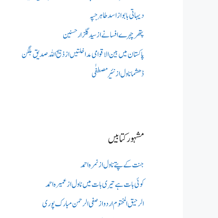
دیہاتی بابو از اسد طاہر جپہ
پتھر چہرے افسانے از سید گلزار حسنین
پاکستان میں بین الاقوامی مداخلتیں از ذبیح اللہ صدیق بلگن
ڈھشما ناول از نئیر مصطفٰی
مشہور کتابیں
جنت کے پتے ناول از نمرہ احمد
کوئی بات ہے تیری بات میں ناول از عمیرہ احمد
الرحیق المختوم اردو از صفی الرحمن مبارک پوری