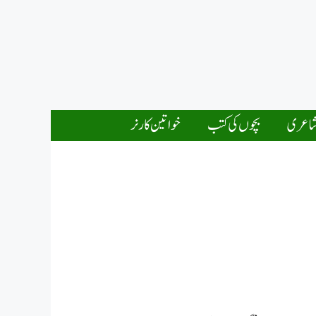
اعری
بچوں کی کتب
خواتین کارنر