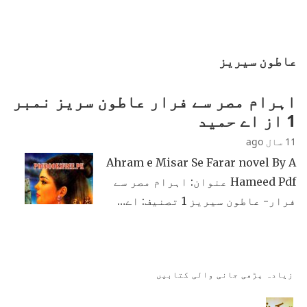
عاطون سیریز
اہرام مصر سے فرار عاطون سریز نمبر
1 از اے حمید
11 سال ago
Ahram e Misar Se Farar novel By A
Hameed Pdf عنوان: اہرام مصر سے
فرار- عاطون سیریز 1 تصنیف: اے…
زیادہ پڑھی جانی والی کتابیں