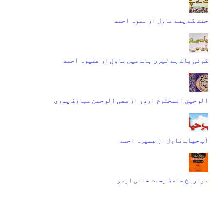
جنت کے پتے ناول از نمرہ احمد
کوئی بات ہے تیری بات میں ناول از عمیرہ احمد
الرحیق المختوم اردو از صفی الرحمن مبارک پوری
آب حیات ناول از عمیرہ احمد
تواریخ حافظ رحمت خانی اردو