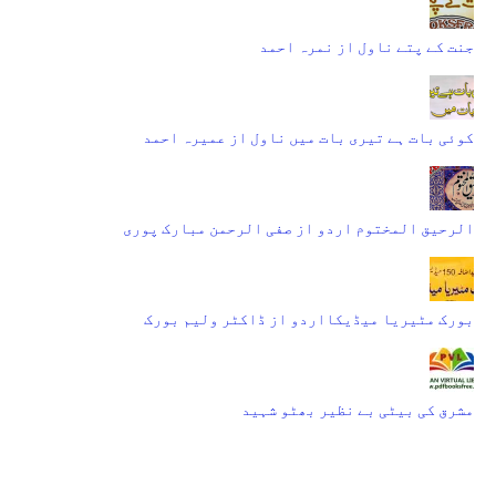
جنت کے پتے ناول از نمرہ احمد
کوئی بات ہے تیری بات میں ناول از عمیرہ احمد
الرحیق المختوم اردو از صفی الرحمن مبارک پوری
بورک مٹیریا میڈیکااردو از ڈاکٹر ولیم بورک
مشرق کی بیٹی بے نظیر بھٹو شہید