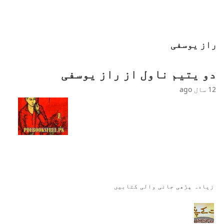
راز یوسفی
دو یتیم ناول از راز یوسفی
12 سال ago
زیادہ پڑھی جانی والی کتابیں