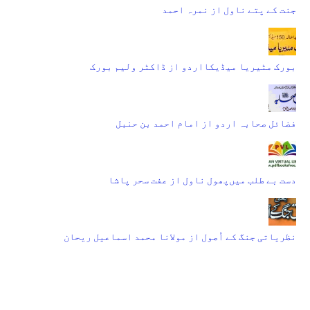
جنت کے پتے ناول از نمرہ احمد
بورک مٹیریا میڈیکااردو از ڈاکٹر ولیم بورک
فضائل صحابہ اردو از امام احمد بن حنبل
دست بے طلب میں‌پھول ناول از عفت سحر پاشا
نظریاتی جنگ کے اُصول از مولانا محمد اسماعیل ریحان