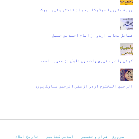
بورک مٹیریا میڈیکااردو از ڈاکٹر ولیم بورک
فضائل صحابہ اردو از امام احمد بن حنبل
کوئی بات ہے تیری بات میں ناول از عمیرہ احمد
الرحیق المختوم اردو از صفی الرحمن مبارک پوری
سرورق
قرآن و تفسیر
اسلامی کتابیں
تاریخِ اسلام