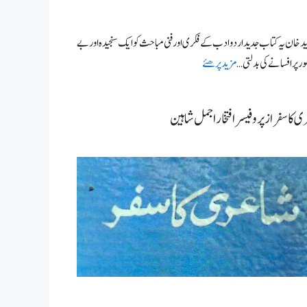
ان یہ کتاب جدید اردو ادب کے فکری اور فنی مباحث کو ایک سنجیدہ اور بے
پر افسانے کی بدلتی …
مزید پرھئے
 کا سفر از پروفیسر افتخار اجمل شاہین