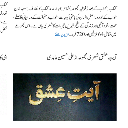
کتاب ک
کتاب: خواب کے بعد (غزلیہ مجموعہ) شاعر: ابرار حامد کتاب کا تعارف: سعیدخان
تعارف:
خواب کے بعد دراصل انسان کی باطنی کیفیات، خواب و حقیقت کے درمیانی فاصلے،
ہے، جو
محبت، خود آگہی اور زندگی کے تلخ و شیریں تجربات کا شعری بیان ہے۔ اس مجموعے
محض شا
میں شامل 64 غزلیں اور 720 فرد …
مزید پرھئے
آیتِ عشق شعری مجموعہ از علی حسین عابدی
امی ک