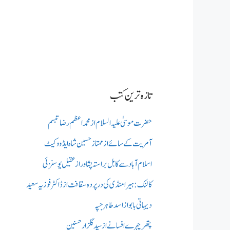
تازہ ترین کتب
حضرت موسیٰ علیہ السلام از محمد اعظم رضا تبسم
آمریت کے سائے از ممتاز حسین شاہ ایڈووکیٹ
اسلام آباد سے کابل براستہ پشاور از عقیل یوسفزئی
کالنک: ہیرا منڈی کی در پردہ سقافت از ڈاکٹر فوزیہ سعید
دیہاتی بابو از اسد طاہر جپہ
پتھر چہرے افسانے از سید گلزار حسنین