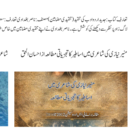
تعارفِ کتاب: جدید اردو ادب کی تنقید (تنقیدی مضامین) مصنف: ناصر بغدادی تعارف: سعیدخ
لاگ زاویۂ نظر سے دیکھنے کی کوشش ہے۔ ناصر بغدادی نے اپنے تنقیدی مضامین میں خاص طور 
منیر نیازی کی شاعری میں اساطیر کا تجزیاتی مطالعہ از احسان الحق
شاعری