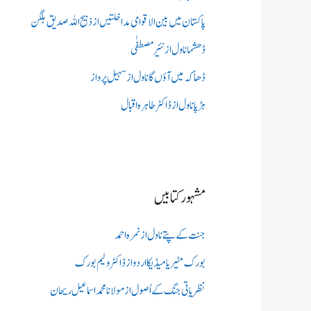
پاکستان میں بین الاقوامی مداخلتیں از ذبیح اللہ صدیق بلگن
ڈھشما ناول از نئیر مصطفٰی
ڈھاکہ میں آؤں گا ناول از سہیل پرواز
ہڑپا ناول از ڈاکٹر طاہرہ اقبال
مشہور کتابیں
جنت کے پتے ناول از نمرہ احمد
بورک مٹیریا میڈیکااردو از ڈاکٹر ولیم بورک
نظریاتی جنگ کے اُصول از مولانا محمد اسماعیل ریحان