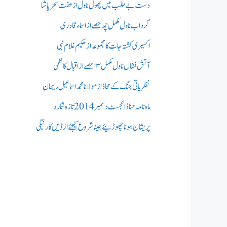
دست بے طلب میں‌پھول ناول از عفت سحر پاشا
گرداب ناول مکمل چھ حصے از اسماء قادری
اکسیری کشتہ جات کا مجموعہ از حکیم غلام نبی
آتش فشاں ناول مکمل ۱۳ حصے از اقبال کاظمی
نظریاتی جنگ کے محاذ از مولانا محمد اسماعیل ریحان
ماہ نامہ حنا ڈائجسٹ دسمبر 2014 تازہ شمارہ
پریشان ہونا چھوڑئیے جینا شروع کیجئے از ڈیل کارنیگی