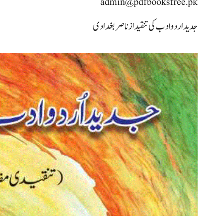
admin@pdfbooksfree.pk
جدید اردو ادب کی تنقید از ناصر بغدادی