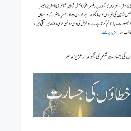
کا سفر – غزلوں کا مجموعہ پروفیسر افتخار اجمل شاہین شاعری کا سفر پروفیسر
 اجمل شاہین کی غزلوں کا ایسا مجموعہ ہے جو روایت اور عصرِ حاضر کے درمیان
بصورت ربط قائم کرتا ہے۔ اردو غزل کی وہی روشن لڑی، جسے میر تقی میر،
الب اور …
مزید پرھئے
 کی جسارت شعری مجموعہ از عزیز عاصر