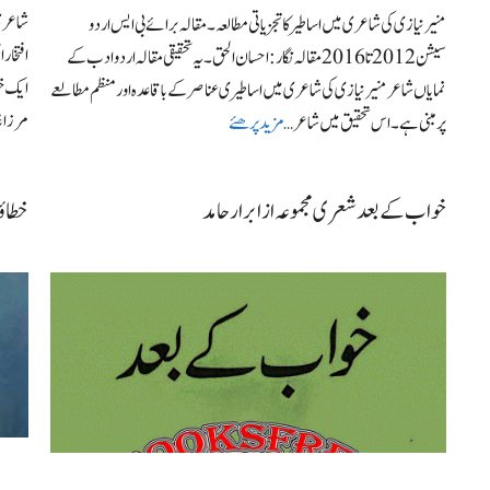
شاعری 
منیر نیازی کی شاعری میں اساطیر کا تجزیاتی مطالعہ ۔ مقالہ برائے بی ایس اردو
افتخار
سیشن 2012 تا 2016 مقالہ نگار: احسان الحق۔ یہ تحقیقی مقالہ اردو ادب کے
ایک خو
نمایاں شاعر منیر نیازی کی شاعری میں اساطیری عناصر کے باقاعدہ اور منظم مطالعے
مرزا غ
پر مبنی ہے۔ اس تحقیق میں شاعر …
مزید پرھئے
خواب کے بعد شعری مجموعہ از ابرار حامد
خطاؤں