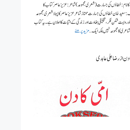
ا نام : خطاؤں کی جسارت (شعری مجموعہ) شاعر: عزیز عاصر کتاب کا
 سعیدخان خطاؤں کی جسارت ممتاز شاعر عزیز عاصر کا پہلا شعری مجموعہ
 روایت شکن فکر، تخلیقی بغاوت اور زندگی کے اثبات کا اعلان ہے۔ یہ کتاب
عری کا مجموعہ نہیں بلکہ ایک …
مزید پرھئے
ا دن از رضا علی عابدی