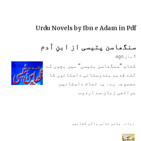
Urdu Novels by Ibn e Adam in Pdf
سنگھاسن پتیسی از ابنِ آدم
1 سال ago
کتاب "سنگھاسن بتیسی" میں بچوں کے
لئے قدیم ہندوستانی داستانوں کا
مجموعہ ہے۔ یہ تمام داستانیں
مراٹھی زبان سے اردو…
زیادہ پڑھی جانی والی کتابیں