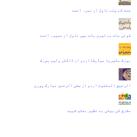
جنت کے پتے ناول از نمرہ احمد
کوئی بات ہے تیری بات میں ناول از عمیرہ احمد
بورک مٹیریا میڈیکااردو از ڈاکٹر ولیم بورک
الرحیق المختوم اردو از صفی الرحمن مبارک پوری
مشرق کی بیٹی بے نظیر بھٹو شہید