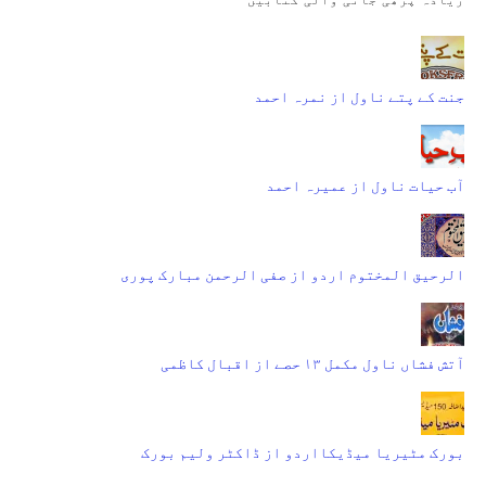
جنت کے پتے ناول از نمرہ احمد
آب حیات ناول از عمیرہ احمد
الرحیق المختوم اردو از صفی الرحمن مبارک پوری
آتش فشاں ناول مکمل ۱۳ حصے از اقبال کاظمی
بورک مٹیریا میڈیکااردو از ڈاکٹر ولیم بورک