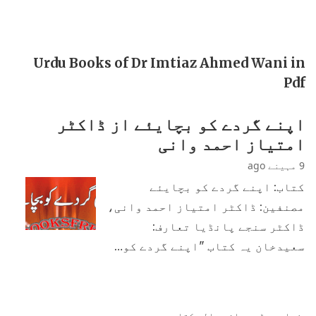
Urdu Books of Dr Imtiaz Ahmed Wani in
Pdf
اپنے گردے کو بچایئے از ڈاکٹر
امتیاز احمد وانی
9 مہینے ago
کتاب: اپنے گردے کو بچایئے
مصنفین: ڈاکٹر امتیاز احمد وانی،
ڈاکٹر سنجے پانڈیا تعارف:
سعیدخان یہ کتاب "اپنے گردے کو…
زیادہ پڑھی جانی والی کتابیں