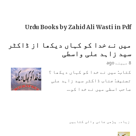
Urdu Books by Zahid Ali Wasti in Pdf
میں نے خدا کو کہاں دیکھا از ڈاکٹر
سید زاہد علی واسطی
8 مہینے ago
کتاب: میں نے خدا کو کہاں دیکھا ؟
تصنیف: جناب ڈاکٹر سید زاہد علی
صاحب اسطی میں نے خدا کو…
زیادہ پڑھی جانی والی کتابیں