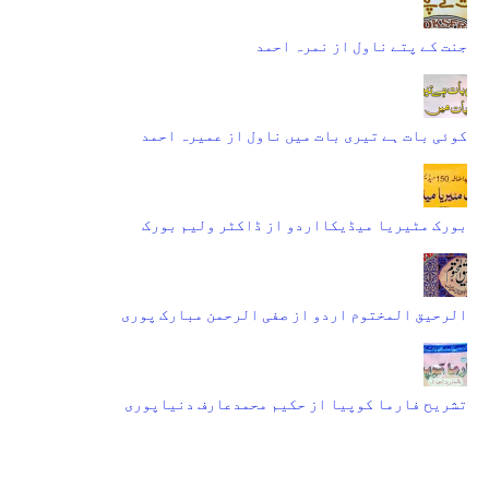
جنت کے پتے ناول از نمرہ احمد
کوئی بات ہے تیری بات میں ناول از عمیرہ احمد
بورک مٹیریا میڈیکااردو از ڈاکٹر ولیم بورک
الرحیق المختوم اردو از صفی الرحمن مبارک پوری
تشریح فارما کوپیا از حکیم محمدعارف دنیاپوری