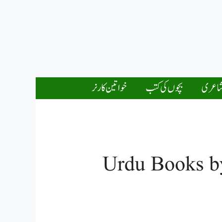
اعری
بچوں کی کتب
خواتین کارنر
Urdu Books b