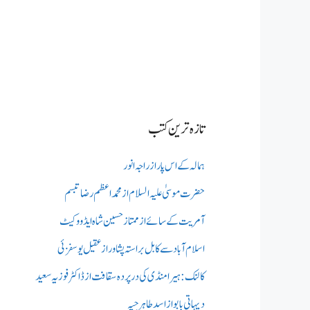
تازہ ترین کتب
ہمالہ کے اس پار از راجہ انور
حضرت موسیٰ علیہ السلام از محمد اعظم رضا تبسم
آمریت کے سائے از ممتاز حسین شاہ ایڈووکیٹ
اسلام آباد سے کابل براستہ پشاور از عقیل یوسفزئی
کالنک: ہیرا منڈی کی در پردہ سقافت از ڈاکٹر فوزیہ سعید
دیہاتی بابو از اسد طاہر جپہ