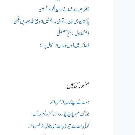
پتھر چہرے افسانے از سید گلزار حسنین
پاکستان میں بین الاقوامی مداخلتیں از ذبیح اللہ صدیق بلگن
ڈھشما ناول از نئیر مصطفٰی
ڈھاکہ میں آؤں گا ناول از سہیل پرواز
مشہور کتابیں
جنت کے پتے ناول از نمرہ احمد
بورک مٹیریا میڈیکااردو از ڈاکٹر ولیم بورک
کوئی بات ہے تیری بات میں ناول از عمیرہ احمد