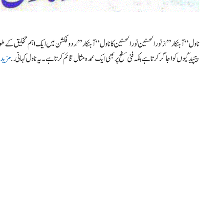
ناول “آہنکار” از نورالحسنین نورالحسنین کا ناول “آہنکار” اردو فکشن میں ایک اہم تخلیق کے 
پیچیدگیوں کو اجاگر کرتا ہے بلکہ فنی سطح پر بھی ایک عمدہ مثال قائم کرتا ہے۔ یہ ناول کہانی …
مزید 