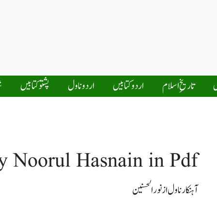
ں
تاریخِ اسلام
اردو کتابیں
اردو ناول
پشتو کتابیں
ش
y Noorul Hasnain in Pdf
آہنکار ناول از نورالحسنین