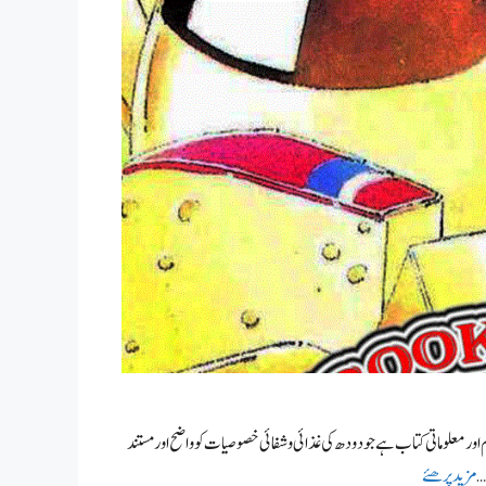
معلوماتی کتاب ہے جو دودھ کی غذائی و شفائی خصوصیات کو واضح اور مستند
…
مزید پرھئے