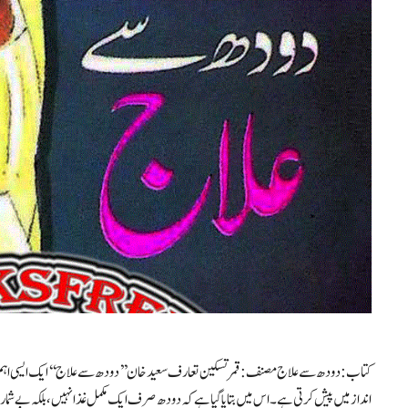
کتاب: دودھ سے علاج مصنف: قمر تسکین تعارف سعیدخان ’’دودھ سے علاج‘‘ ایک ایسی اہم اور 
انداز میں پیش کرتی ہے۔ اس میں بتایا گیا ہے کہ دودھ صرف ایک مکمل غذا نہیں، بلکہ بے شمار 