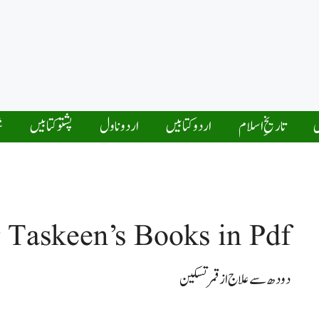
ں
تاریخِ اسلام
اردو کتابیں
اردو ناول
پشتو کتابیں
ش
Taskeen’s Books in Pdf
دودھ سے علاج از قمر تسکین