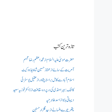
تازہ ترین کتب
حضرت موسیٰ علیہ السلام از محمد اعظم رضا تبسم
آمریت کے سائے از ممتاز حسین شاہ ایڈووکیٹ
اسلام آباد سے کابل براستہ پشاور از عقیل یوسفزئی
کالنک: ہیرا منڈی کی در پردہ سقافت از ڈاکٹر فوزیہ سعید
دیہاتی بابو از اسد طاہر جپہ
پتھر چہرے افسانے از سید گلزار حسنین