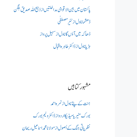
پاکستان میں بین الاقوامی مداخلتیں از ذبیح اللہ صدیق بلگن
ڈھشما ناول از نئیر مصطفٰی
ڈھاکہ میں آؤں گا ناول از سہیل پرواز
ہڑپا ناول از ڈاکٹر طاہرہ اقبال
مشہور کتابیں
جنت کے پتے ناول از نمرہ احمد
بورک مٹیریا میڈیکااردو از ڈاکٹر ولیم بورک
نظریاتی جنگ کے اُصول از مولانا محمد اسماعیل ریحان