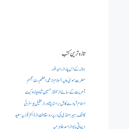
تازہ ترین کتب
ہمالہ کے اس پار از راجہ انور
حضرت موسیٰ علیہ السلام از محمد اعظم رضا تبسم
آمریت کے سائے از ممتاز حسین شاہ ایڈووکیٹ
اسلام آباد سے کابل براستہ پشاور از عقیل یوسفزئی
کالنک: ہیرا منڈی کی در پردہ سقافت از ڈاکٹر فوزیہ سعید
دیہاتی بابو از اسد طاہر جپہ