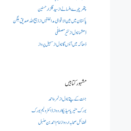
پتھر چہرے افسانے از سید گلزار حسنین
پاکستان میں بین الاقوامی مداخلتیں از ذبیح اللہ صدیق بلگن
ڈھشما ناول از نئیر مصطفٰی
ڈھاکہ میں آؤں گا ناول از سہیل پرواز
مشہور کتابیں
جنت کے پتے ناول از نمرہ احمد
بورک مٹیریا میڈیکااردو از ڈاکٹر ولیم بورک
فضائل صحابہ اردو از امام احمد بن حنبل