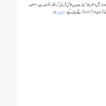
دار تیل و عطر بنانا” پنڈت وید پرکاش شرماکی گرانقدر تصنف ہے۔ مصنف
 کے آسان اور آزمودہ طریقے بیان کیے …
مزید پرھئے