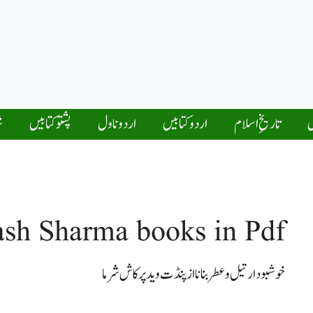
ں
تاریخِ اسلام
اردو کتابیں
اردو ناول
پشتو کتابیں
ش
ash Sharma books in Pdf
خوشبودار تیل و عطر بنانا از پنڈت وید پرکاش شرما