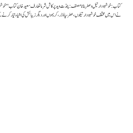
کتاب: خوشبودار تیل و عطر بنانا مصنف: پنڈت وید پرکاش شرما تعارف سعیدخان کتاب “خوشبو
نے اس میں مختلف خوشبودار تیلوں، عطر، پاؤڈر، کریموں اور دیگر زیبائش کی اشیاء تیار کرنے