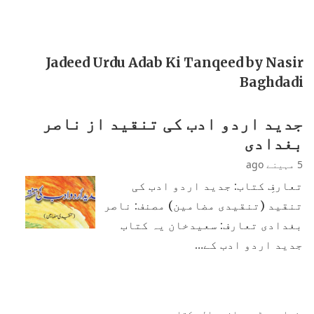
Jadeed Urdu Adab Ki Tanqeed by Nasir
Baghdadi
جدید اردو ادب کی تنقید از ناصر
بغدادی
5 مہینے ago
تعارفِ کتاب: جدید اردو ادب کی
تنقید (تنقیدی مضامین) مصنف: ناصر
بغدادی تعارف: سعیدخان یہ کتاب
جدید اردو ادب کے…
زیادہ پڑھی جانی والی کتابیں