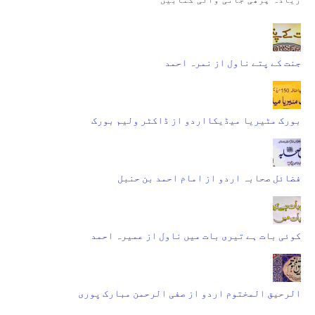
جنت کے پتے ناول از نمرہ احمد
بورک مٹیریا میڈیکااردو از ڈاکٹر ولیم بورک
فضائل صحابہ اردو از امام احمد بن حنبل
کوئی بات ہے تیری بات میں ناول از عمیرہ احمد
الرحیق المختوم اردو از صفی الرحمن مبارک پوری