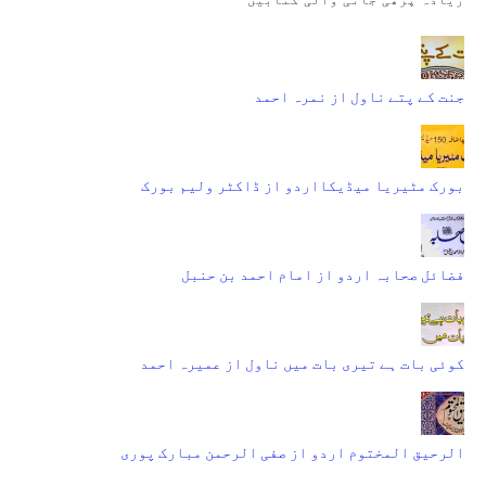
جنت کے پتے ناول از نمرہ احمد
بورک مٹیریا میڈیکااردو از ڈاکٹر ولیم بورک
فضائل صحابہ اردو از امام احمد بن حنبل
کوئی بات ہے تیری بات میں ناول از عمیرہ احمد
الرحیق المختوم اردو از صفی الرحمن مبارک پوری