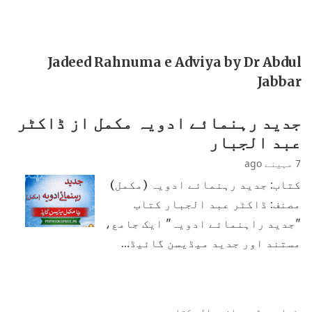
Jadeed Rahnuma e Adviya by Dr Abdul
Jabbar
جدید رہنمائے ادویہ مکمل از ڈاکٹر
عبد الجبار
7 مہینے ago
کتاب: جدید رہنمائے ادویہ (مکمل)
مصنف: ڈاکٹر عبد الجبار کتاب
"جدید راہنمائے ادویہ" ایک جامع،
مستند اور جدید میڈیسن گائیڈ…
زیادہ پڑھی جانی والی کتابیں