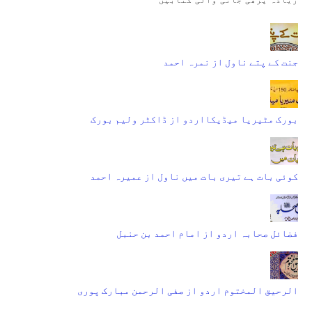
جنت کے پتے ناول از نمرہ احمد
بورک مٹیریا میڈیکااردو از ڈاکٹر ولیم بورک
کوئی بات ہے تیری بات میں ناول از عمیرہ احمد
فضائل صحابہ اردو از امام احمد بن حنبل
الرحیق المختوم اردو از صفی الرحمن مبارک پوری