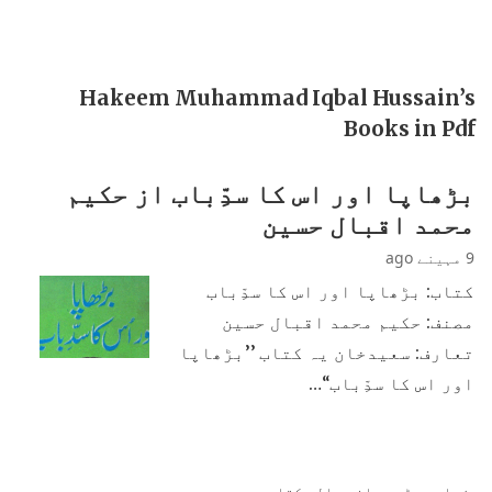
Hakeem Muhammad Iqbal Hussain’s
Books in Pdf
بڑھاپا اور اس کا سدِّباب از حکیم
محمد اقبال حسین
9 مہینے ago
کتاب: بڑھاپا اور اس کا سدِّباب
مصنف: حکیم محمد اقبال حسین
تعارف: سعیدخان یہ کتاب ’’بڑھاپا
اور اس کا سدِّباب‘‘…
زیادہ پڑھی جانی والی کتابیں