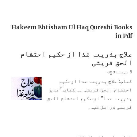
Hakeem Ehtisham Ul Haq Qureshi Books
in Pdf
علاج بذریعہ غذا از حکیم احتشام
الحق قریشی
8 مہینے ago
کتاب: علاج بذریعہ غذا ازحکیم
احتشام الحق قریشی یہ کتاب "علاج
بذریعہ غذا" از حکیم احتشام الحق
قریشی دراصل طبِ…
زیادہ پڑھی جانی والی کتابیں