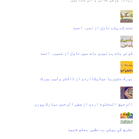
جنت کے پتے ناول از نمرہ احمد
کوئی بات ہے تیری بات میں ناول از عمیرہ احمد
بورک مٹیریا میڈیکااردو از ڈاکٹر ولیم بورک
الرحیق المختوم اردو از صفی الرحمن مبارک پوری
مشرق کی بیٹی بے نظیر بھٹو شہید