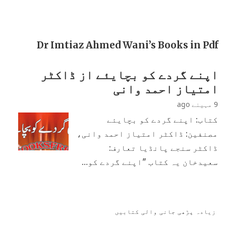
Dr Imtiaz Ahmed Wani’s Books in Pdf
اپنے گردے کو بچایئے از ڈاکٹر
امتیاز احمد وانی
9 مہینے ago
کتاب: اپنے گردے کو بچایئے
مصنفین: ڈاکٹر امتیاز احمد وانی،
ڈاکٹر سنجے پانڈیا تعارف:
سعیدخان یہ کتاب "اپنے گردے کو…
زیادہ پڑھی جانی والی کتابیں