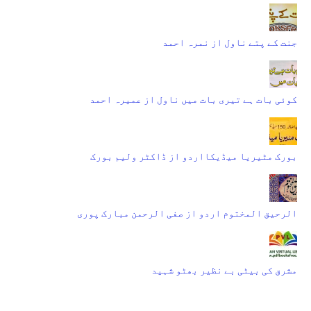
جنت کے پتے ناول از نمرہ احمد
کوئی بات ہے تیری بات میں ناول از عمیرہ احمد
بورک مٹیریا میڈیکااردو از ڈاکٹر ولیم بورک
الرحیق المختوم اردو از صفی الرحمن مبارک پوری
مشرق کی بیٹی بے نظیر بھٹو شہید