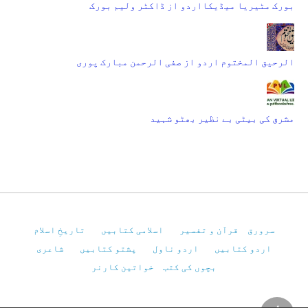
بورک مٹیریا میڈیکااردو از ڈاکٹر ولیم بورک
الرحیق المختوم اردو از صفی الرحمن مبارک پوری
مشرق کی بیٹی بے نظیر بھٹو شہید
سرورق
قرآن و تفسیر
اسلامی کتابیں
تاریخِ اسلام
اردو کتابیں
اردو ناول
پشتو کتابیں
شاعری
بچوں کی کتب
خواتین کارنر