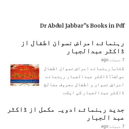
Dr Abdul Jabbar”s Books in Pdf
رہنمائے امراض نسوان اطفال از
ڈاکٹر عبدالجبار
7 مہینے ago
کتاب: رہنمائے امراض نسوان اطفال
مولف: : ڈاکٹر عبدالجبار رہنمائے
امراضِ نسواں و اطفال معروف معالج
ڈاکٹر عبدالجبار کی ایک…
جدید رہنمائے ادویہ مکمل از ڈاکٹر
عبد الجبار
7 مہینے ago