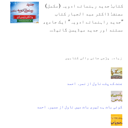
کتاب: جدید رہنمائے ادویہ (مکمل)
مصنف: ڈاکٹر عبد الجبار کتاب
"جدید راہنمائے ادویہ" ایک جامع،
مستند اور جدید میڈیسن گائیڈ…
زیادہ پڑھی جانی والی کتابیں
جنت کے پتے ناول از نمرہ احمد
کوئی بات ہے تیری بات میں ناول از عمیرہ احمد