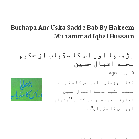
Burhapa Aur Uska Sadd e Bab By Hakeem
Muhammad Iqbal Hussain
بڑھاپا اور اس کا سدِّباب از حکیم
محمد اقبال حسین
9 مہینے ago
کتاب: بڑھاپا اور اس کا سدِّباب
مصنف: حکیم محمد اقبال حسین
تعارف: سعیدخان یہ کتاب ’’بڑھاپا
اور اس کا سدِّباب‘‘…
زیادہ پڑھی جانی والی کتابیں