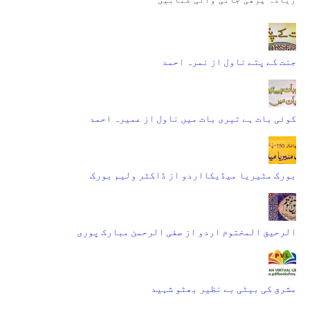
جنت کے پتے ناول از نمرہ احمد
کوئی بات ہے تیری بات میں ناول از عمیرہ احمد
بورک مٹیریا میڈیکااردو از ڈاکٹر ولیم بورک
الرحیق المختوم اردو از صفی الرحمن مبارک پوری
مشرق کی بیٹی بے نظیر بھٹو شہید