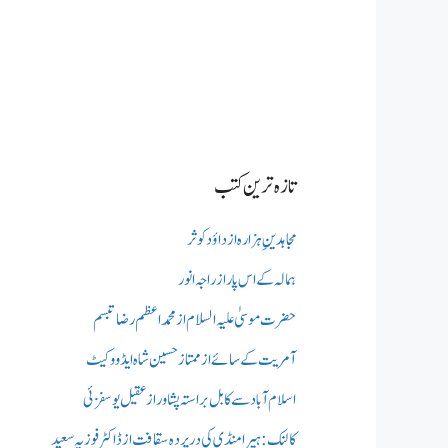
تازہ ترین کتب
مجاہدینِ ہزارہ از داؤد کوثر
ہمالہ کے اس پار از راجہ انور
حضرت موسیٰ علیہ السلام از محمد اعظم رضا تبسم
آمریت کے سائے از ممتاز حسین شاہ ایڈووکیٹ
اسلام آباد سے کابل براستہ پشاور از عقیل یوسفزئی
کالنک: ہیرا منڈی کی در پردہ سقافت از ڈاکٹر فوزیہ سعید