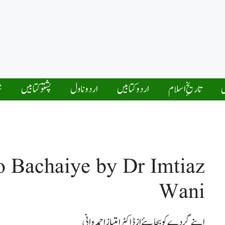
ں
تاریخِ اسلام
اردو کتابیں
اردو ناول
پشتو کتابیں
ش
 Bachaiye by Dr Imtiaz
Wani
اپنے گردے کو بچایئے از ڈاکٹر امتیاز احمد وانی