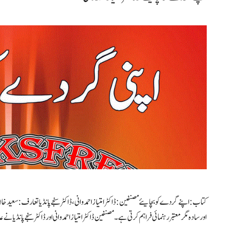
کتاب: اپنے گردے کو بچایئے مصنفین: ڈاکٹر امتیاز احمد وانی، ڈاکٹر سنجے پانڈیا تعارف: 
اور سادہ مگر معتبر رہنمائی فراہم کرتی ہے۔ مصنفین ڈاکٹر امتیاز احمد وانی اور ڈاکٹر سنجے پانڈیا ن