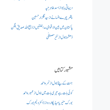
دیہاتی بابو از اسد طاہر جپہ
پتھر چہرے افسانے از سید گلزار حسنین
پاکستان میں بین الاقوامی مداخلتیں از ذبیح اللہ صدیق بلگن
ڈھشما ناول از نئیر مصطفٰی
مشہور کتابیں
جنت کے پتے ناول از نمرہ احمد
کوئی بات ہے تیری بات میں ناول از عمیرہ احمد
بورک مٹیریا میڈیکااردو از ڈاکٹر ولیم بورک