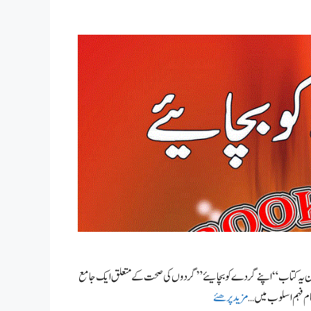
سعیدخان یہ کتاب “اپنے گردے کو بچایئے” گردوں کی صحت کے متعلق ایک جامع
ے عام فہم اسلوب میں …
مزید پرھئے