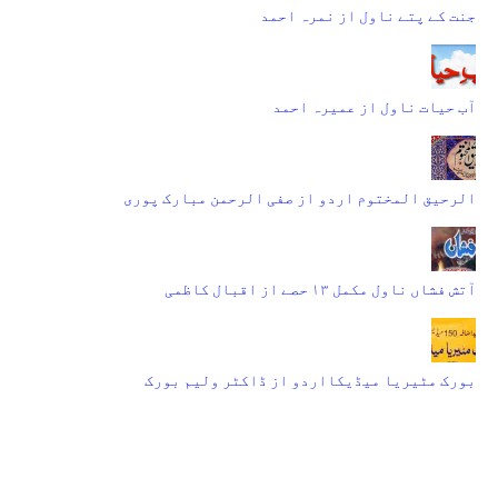
جنت کے پتے ناول از نمرہ احمد
آب حیات ناول از عمیرہ احمد
الرحیق المختوم اردو از صفی الرحمن مبارک پوری
آتش فشاں ناول مکمل ۱۳ حصے از اقبال کاظمی
بورک مٹیریا میڈیکااردو از ڈاکٹر ولیم بورک