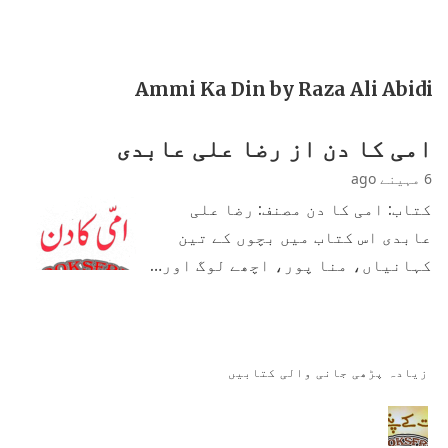
Ammi Ka Din by Raza Ali Abidi
امی کا دن از رضا علی عابدی
6 مہینے ago
کتاب: امی کا دن مصنف: رضا علی
عابدی اس کتاب میں بچوں کے تین
کہانیاں، منا پور، اچھے لوگ اور…
زیادہ پڑھی جانی والی کتابیں