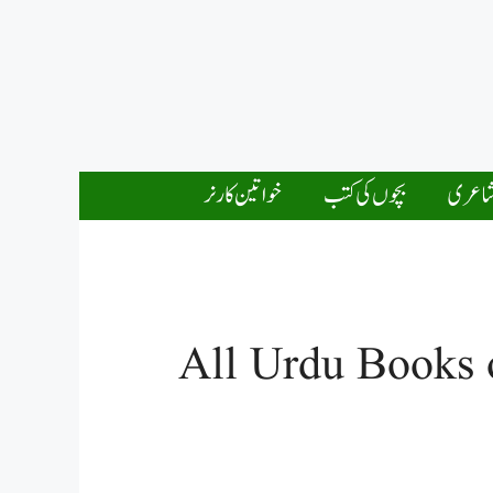
اعری
بچوں کی کتب
خواتین کارنر
All Urdu Books o