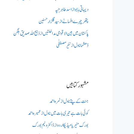
دیہاتی بابو از اسد طاہر جپہ
پتھر چہرے افسانے از سید گلزار حسنین
پاکستان میں بین الاقوامی مداخلتیں از ذبیح اللہ صدیق بلگن
ڈھشما ناول از نئیر مصطفٰی
مشہور کتابیں
جنت کے پتے ناول از نمرہ احمد
کوئی بات ہے تیری بات میں ناول از عمیرہ احمد
بورک مٹیریا میڈیکااردو از ڈاکٹر ولیم بورک