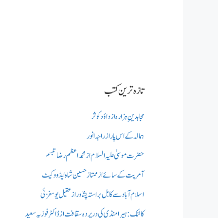
تازہ ترین کتب
مجاہدینِ ہزارہ از داؤد کوثر
ہمالہ کے اس پار از راجہ انور
حضرت موسیٰ علیہ السلام از محمد اعظم رضا تبسم
آمریت کے سائے از ممتاز حسین شاہ ایڈووکیٹ
اسلام آباد سے کابل براستہ پشاور از عقیل یوسفزئی
کالنک: ہیرا منڈی کی در پردہ سقافت از ڈاکٹر فوزیہ سعید