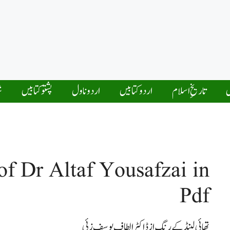
ں
تاریخِ اسلام
اردو کتابیں
اردو ناول
پشتو کتابیں
ش
f Dr Altaf Yousafzai in
Pdf
تھائی لینڈ کے رنگ از ڈاکٹر الطاف یوسف زئی