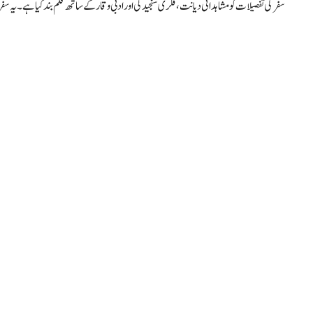
سفر کی تفصیلات کو مشاہداتی دیانت، فکری سنجیدگی اور ادبی وقار کے ساتھ قلم بند کیا ہے۔ یہ سف