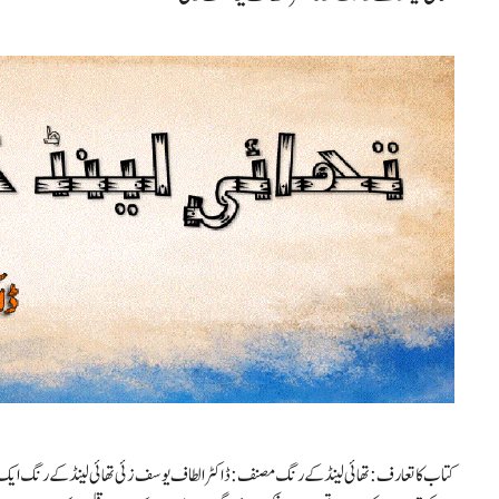
کتاب کا تعارف: تھائی لینڈ کے رنگ مصنف: ڈاکٹر الطاف یوسف زئی تھائی لینڈ کے رنگ ایک ا