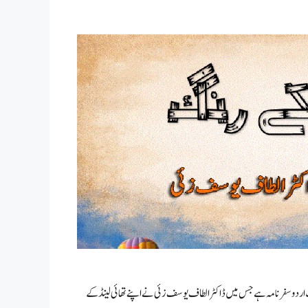
ردو سفرنامہ ہے جس میں ڈاکٹر الطاف یوسف زئی نے اپنے تھائی لینڈ کے