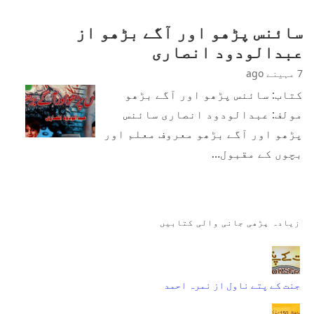
سائنس پڑھو اور آگے بڑھو از
عبدالودود انصاری
7 مہینے ago
کتاب: سائنس پڑھو اور آگے بڑھو
مولف: عبدالودود انصاری سائنس
پڑھو اور آگے بڑھو معروف معلم اور
بچوں کے مقبول…
زیادہ پڑھی جانی والی کتابیں
جنت کے پتے ناول از نمرہ احمد