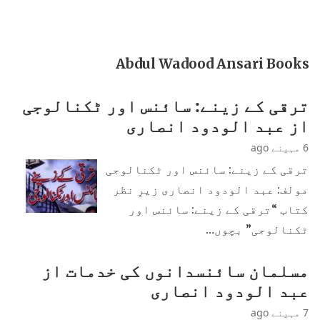
Abdul Wadood Ansari Books
ترقی کے زینے: سائنس اور ٹکنالوجی
از عبد الودود انصاری
6 مہینے ago
ترقی کے زینے: سائنس اور ٹکنالوجی
مولف: عبد الودود انصاری زیرِ نظر
کتاب “ترقی کے زینے: سائنس اور
ٹکنالوجی” بچوں…
مسلمان سائنسدانوں کی خدمات از
عبد الودود انصاری
7 مہینے ago