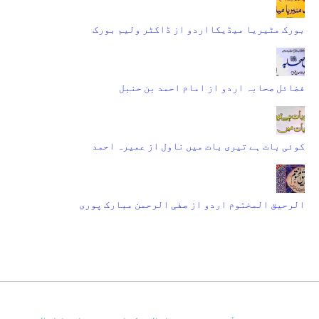
بورک مٹیریا میڈیکااردو از ڈاکٹر ولیم بورک
فضائل صحابہ اردو از امام احمد بن حنبل
کوئی بات ہے تیری بات میں ناول از عمیرہ احمد
الرحیق المختوم اردو از صفی الرحمن مبارک پوری