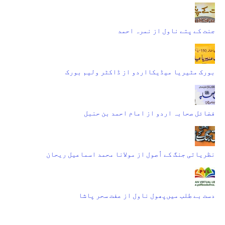
جنت کے پتے ناول از نمرہ احمد
بورک مٹیریا میڈیکااردو از ڈاکٹر ولیم بورک
فضائل صحابہ اردو از امام احمد بن حنبل
نظریاتی جنگ کے اُصول از مولانا محمد اسماعیل ریحان
دست بے طلب میں‌پھول ناول از عفت سحر پاشا