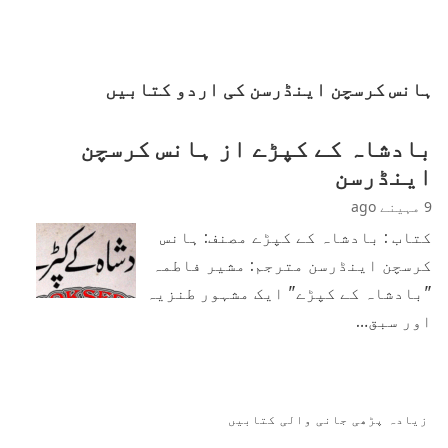
ہانس کرسچن اینڈرسن کی اردو کتابیں
بادشاہ کے کپڑے از ہانس کرسچن
اینڈرسن
9 مہینے ago
کتاب : بادشاہ کے کپڑے مصنف: ہانس
کرسچن اینڈرسن مترجم: مشیر فاطمہ
"بادشاہ کے کپڑے" ایک مشہور طنزیہ
اور سبق…
زیادہ پڑھی جانی والی کتابیں